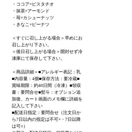
・ココア×ピスタチオ
・抹茶×アーモンド
・苺×カシューナッツ
・きなこ×ピーナツ
＜すぐに召し上がる場合＞早めにお
召し上がり下さい。
＜後日召し上がる場合＞開封せず冷
凍庫にて保存して下さい。
＜商品詳細＞■アレルギー表記：乳
■内容量：4個■保存方法：要冷蔵■
賞味期限：約40日間（冷凍）■領収
書：要問合せ■熨斗：オプション追
加後、カート画面のメモ欄に詳細を
記入して下さい
■配送日指定：要問合せ（注文日か
ら7日以内の指定は不可×・7日以降
は可○）