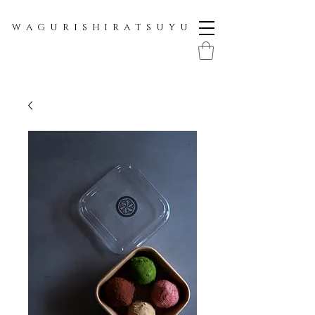
W A G U R I S H I R A T S U Y U