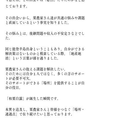
じております。
その出会いから、栗農家さん達が共通の悩みや課題
と直面しているという事実を知りました。
その悩みとは、後継問題や収入の不安定さなどでし
た。
同じ能登半島出身ということもあり、自分ができる
解決策はないものかと模索している際、「地産地
消」という言葉が頭を過りました。
栗農家さんの抱える課題を解決したい。
そのためには自分１人ではなく、多くの方のサポー
トが必要不可欠。
そのサポートができる「場所」を提供することが自
分の役目。
「和栗白露」が誕生した瞬間です。
本質を追及し、栗農家さんと皆様をつなぐ「場所・
通過点」で在り続けたいと思っております。