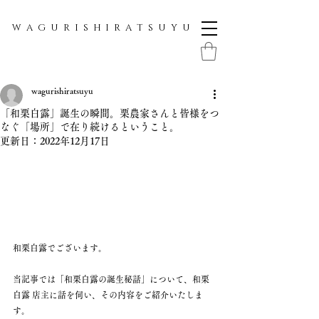
W A G U R I S H I R A T S U Y U
wagurishiratsuyu
「和栗白露」誕生の瞬間。栗農家さんと皆様をつ
なぐ「場所」で在り続けるということ。
更新日：
2022年12月17日
和栗白露でございます。
当記事では「和栗白露の誕生秘話」について、和栗
白露 店主に話を伺い、その内容をご紹介いたしま
す。