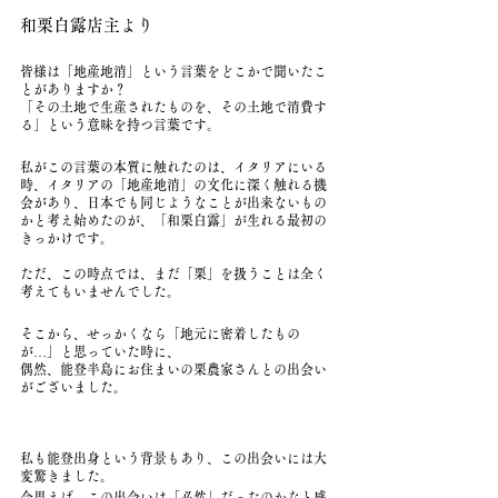
和栗白露店主より
皆様は「地産地消」という言葉をどこかで聞いたこ
とがありますか？
「その土地で生産されたものを、その土地で消費す
る」という意味を持つ言葉です。
私がこの言葉の本質に触れたのは、イタリアにいる
時、イタリアの「地産地消」の文化に深く触れる機
会があり、日本でも同じようなことが出来ないもの
かと考え始めたのが、「和栗白露」が生れる最初の
きっかけです。
ただ、この時点では、まだ「栗」を扱うことは全く
考えてもいませんでした。
そこから、せっかくなら「地元に密着したもの
が…」と思っていた時に、
偶然、能登半島にお住まいの栗農家さんとの出会い
がございました。
私も能登出身という背景もあり、この出会いには大
変驚きました。
今思えば、この出会いは「必然」だったのかなと感