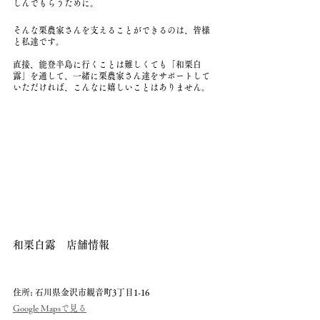
しんでもらうために。
そんな栗農家さんを支えることができるのは、皆様
と私達です。
直接、能登半島に行くことは難しくても「和栗白
露」を通して、一緒に栗農家さん達をサポートして
いただければ、こんなに嬉しいことはありません。
和栗白露　店舗情報
住所: 石川県金沢市観音町3丁目1-16
Google Mapsで見る