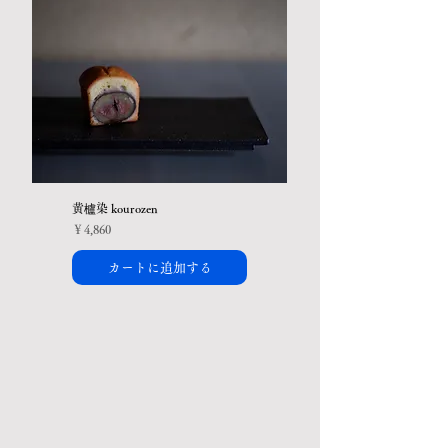
黄櫨染 kourozen
価格
￥4,860
カートに追加する