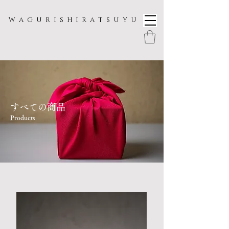
W A G U R I S H I R A T S U Y U
すべての商品
Products