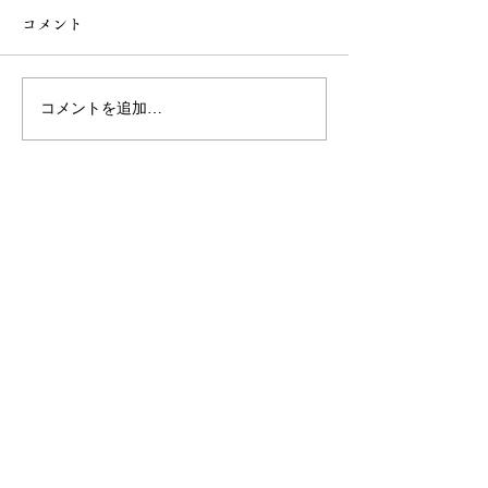
コメント
第3回草苅
第3回防除
コメントを追加…
W A G U R I S H I R A T S U Y
U
栗菓子 遠見周作
栗菓子