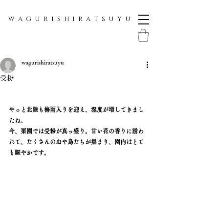
W A G U R I S H I R A T S U Y U
wagurishiratsuyu
受粉
やっと北陸も梅雨入りを迎え、湿度が増してきまし
たね。
今、栗園では受粉が真っ盛り。甘い花の香りに誘わ
れて、たくさんの虫や鳥たちが集まり、園内はとて
も賑やかです。