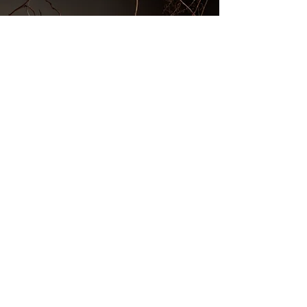
W A G U R I S H I R A T S U Y
U
栗菓子 遠見周作
栗菓子
R I T S U K A
和栗白露について
お問い合わせ