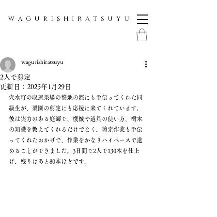
W A G U R I S H I R A T S U Y U
wagurishiratsuyu
2人で剪定
更新日：
2025年1月29日
穴水町の収選果場の整地の際にも手伝ってくれた同
級生が、栗園の剪定にも応援に来てくれています。
彼は実力のある庭師で、機械や道具の使い方、樹木
の知識を教えてくれるだけでなく、剪定作業も手伝
ってくれたおかげで、作業をかなりハイペースで進
めることができました。3日間で2人で130本を仕上
げ、残りはあと80本ほどです。