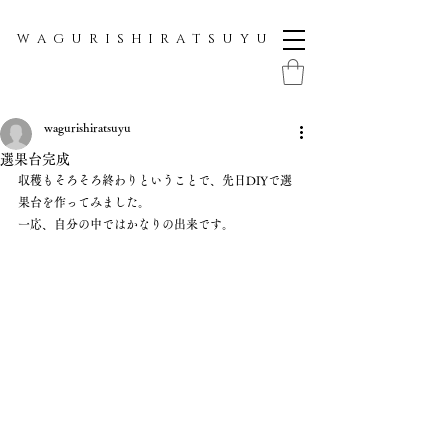
W A G U R I S H I R A T S U Y U
wagurishiratsuyu
選果台完成
収穫もそろそろ終わりということで、先日DIYで選
果台を作ってみました。
一応、自分の中ではかなりの出来です。