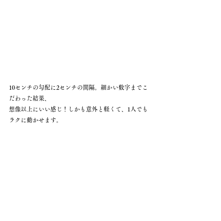
10センチの勾配に2センチの間隔。細かい数字までこ
だわった結果、
想像以上にいい感じ！しかも意外と軽くて、1人でも
ラクに動かせます。