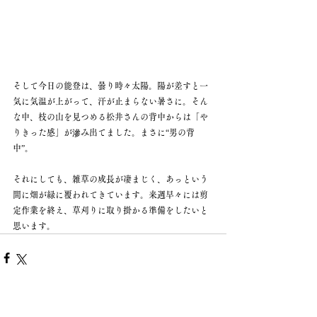
そして今日の能登は、曇り時々太陽。陽が差すと一
気に気温が上がって、汗が止まらない暑さに。そん
な中、枝の山を見つめる松井さんの背中からは「や
りきった感」が滲み出てました。まさに“男の背
中”。
それにしても、雑草の成長が凄まじく、あっという
間に畑が緑に覆われてきています。来週早々には剪
定作業を終え、草刈りに取り掛かる準備をしたいと
思います。