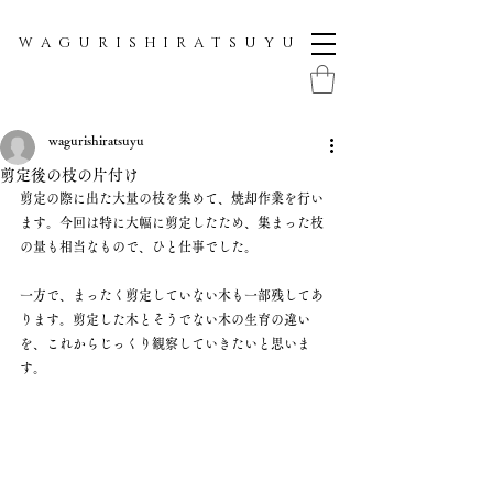
W A G U R I S H I R A T S U Y U
wagurishiratsuyu
剪定後の枝の片付け
剪定の際に出た大量の枝を集めて、焼却作業を行い
ます。今回は特に大幅に剪定したため、集まった枝
の量も相当なもので、ひと仕事でした。
一方で、まったく剪定していない木も一部残してあ
ります。剪定した木とそうでない木の生育の違い
を、これからじっくり観察していきたいと思いま
す。