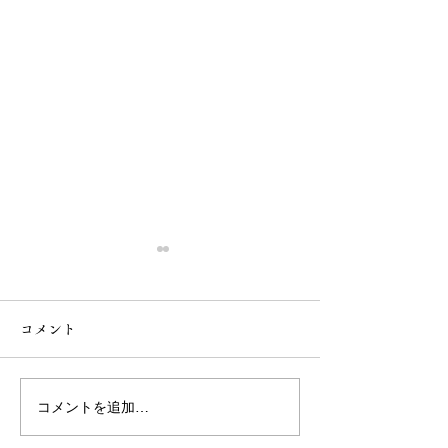
コメント
第3回草苅
第3回防除
コメントを追加…