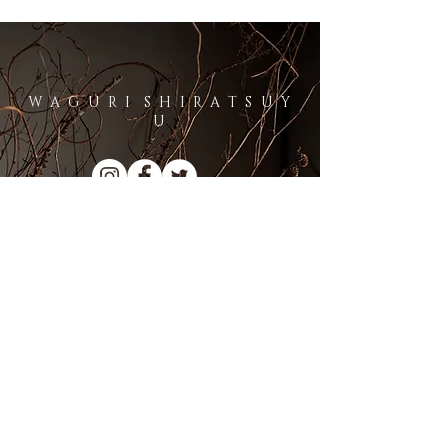
W A G U R I S H I R A T S U Y
U
栗菓子 遠見周作
栗菓子
R I T S U K A
和栗白露について
お問い合わせ